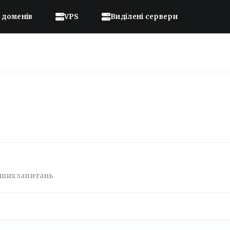
 доменів
VPS
Виділені сервери
ваших запитань